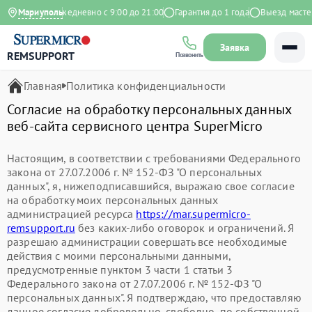
 на Яндекс
Мариуполь
Ежедневно с 9:00 до 21:00
Гарантия до 1 года
Выезд мастер
Заявка
REMSUPPORT
Позвонить
Главная
Политика конфиденциальности
Согласие на обработку персональных данных
веб-сайта сервисного центра SuperMicro
Настоящим, в соответствии с требованиями Федерального
закона от 27.07.2006 г. № 152-ФЗ "О персональных
данных", я, нижеподписавшийся, выражаю свое согласие
на обработку моих персональных данных
администрацией ресурса
https://mar.supermicro-
remsupport.ru
без каких-либо оговорок и ограничений. Я
разрешаю администрации совершать все необходимые
действия с моими персональными данными,
предусмотренные пунктом 3 части 1 статьи 3
Федерального закона от 27.07.2006 г. № 152-ФЗ "О
персональных данных". Я подтверждаю, что предоставляю
данное согласие добровольно, свободно, по собственной