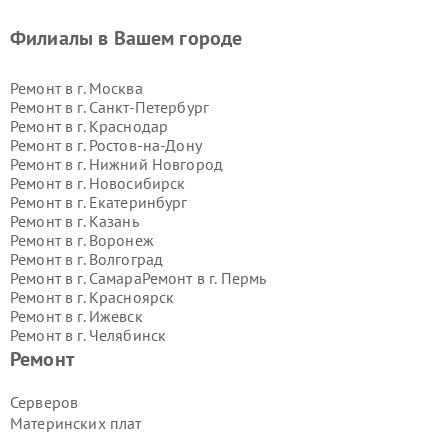
Филиалы в Вашем городе
Ремонт в г.
Москва
Ремонт в г.
Санкт-Петербург
Ремонт в г.
Краснодар
Ремонт в г.
Ростов-на-Дону
Ремонт в г.
Нижний Новгород
Ремонт в г.
Новосибирск
Ремонт в г.
Екатеринбург
Ремонт в г.
Казань
Ремонт в г.
Воронеж
Ремонт в г.
Волгоград
Ремонт в г.
Самара
Ремонт в г.
Пермь
Ремонт в г.
Красноярск
Ремонт в г.
Ижевск
Ремонт в г.
Челябинск
Ремонт в г.
Тюмень
Ремонт в г.
Уфа
Ремонт
Ремонт в г.
Омск
Ремонт в г.
Иркутск
Ремонт в г.
Ярославль
Серверов
Ремонт в г.
Саратов
Материнских плат
Ремонт в г.
Барнаул