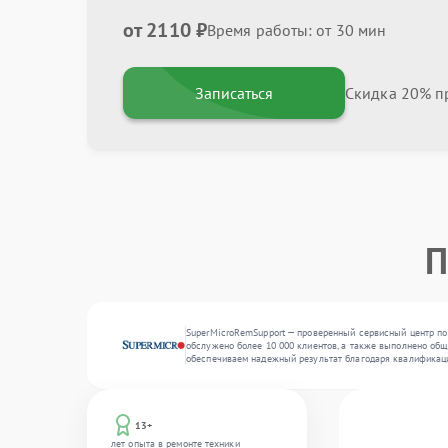
от 2110 ₽
Время работы: от 30 мин
Записаться
Скидка 20% пр
П
SuperMicroRemSupport — проверенный сервисный центр по 
обслужено более 10 000 клиентов, а также выполнено обще
обеспечиваем надежный результат благодаря квалификац
13+
лет опыта в ремонте техники