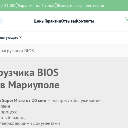
до 21:00
Гарантия до 1 года
Выезд мастера бесплатно
Цены
Гарантия
Отзывы
Контакты
лектующие
 загрузчика BIOS
рузчика BIOS
в Мариуполе
 SuperMicro от 20 мин
— экспресс-обслуживание
нлайн
 процесс
тный вывод
дтверждающими документами