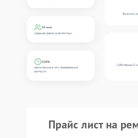
Выясним пр
30 мин
среднее время диагностики
100%
Собственный ск
оригинальные или проверенные
запчасти
Прайс лист на ре