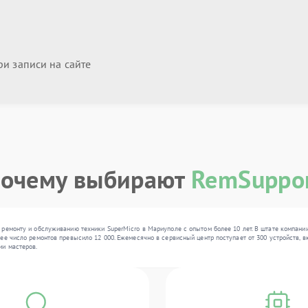
и записи на сайте
очему выбирают
RemSuppo
ремонту и обслуживанию техники SuperMicro в Мариуполе с опытом более 10 лет. В штате компании
е число ремонтов превысило 12 000. Ежемесячно в сервисный центр поступает от 300 устройств, вк
ии мастеров.