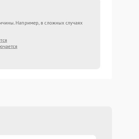
ричины. Например, в сложных случаях
тся
лючается