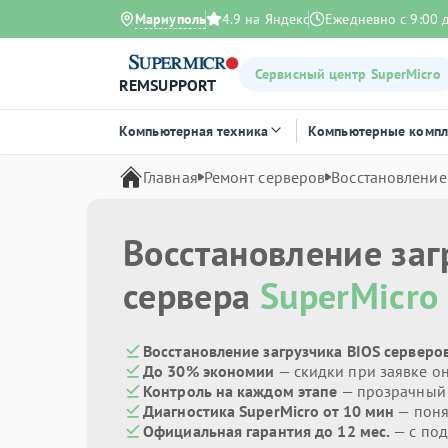
Мариуполь
4.9 на Яндекс
Ежедневно с 9:00 
Сервисный центр SuperMicro
REMSUPPORT
Компьютерная техника
Компьютерные комп
Главная
Ремонт серверов
Восстановление
Восстановление заг
сервера
SuperMicro
Восстановление загрузчика BIOS серверов
До 30% экономии
— скидки при заявке о
Контроль на каждом этапе
— прозрачный
Диагностика SuperMicro от 10 мин
— поня
Официальная гарантия до 12 мес.
— с по