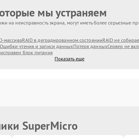
которые мы устраняем
жи на неисправность экрана, могут иметь более серьезные п
D-массива
RAID в деградированном состоянии
RAID не собирае
Ошибки чтения и записи данных
Потеря данных
Сервер не вк
исправен блок питания
Показать еще
ники SuperMicro