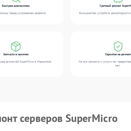
Быстрая диагностика
Срочный ремонт SuperM
ичину перед устранением дефекта.
Большинство устройств ремонтируются 
Запчасти в наличии
Гарантия на ремонт
лад запчастей SuperMicro в Мариуполе.
На все запчасти и услуги мы предостав
мес.
монт серверов SuperMicro