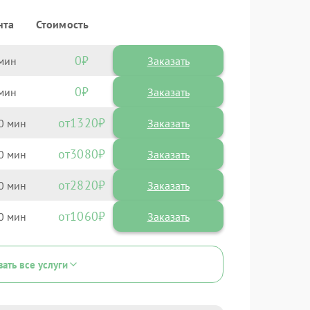
нта
Стоимость
0
Заказать
0
Заказать
1320
0
3080
0
2820
0
1060
0
зать все услуги