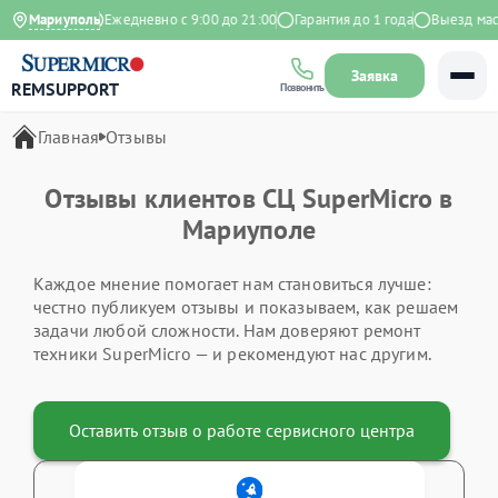
4.9 на Яндекс
Мариуполь
Ежедневно с 9:00 до 21:00
Гарантия до 1 года
Выезд мас
Заявка
REMSUPPORT
Позвонить
Главная
Отзывы
Отзывы клиентов СЦ SuperMicro в
Мариуполе
Каждое мнение помогает нам становиться лучше:
честно публикуем отзывы и показываем, как решаем
задачи любой сложности. Нам доверяют ремонт
техники SuperMicro — и рекомендуют нас другим.
Оставить отзыв о работе сервисного центра