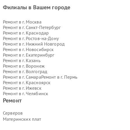
Филиалы в Вашем городе
Ремонт в г.
Москва
Ремонт в г.
Санкт-Петербург
Ремонт в г.
Краснодар
Ремонт в г.
Ростов-на-Дону
Ремонт в г.
Нижний Новгород
Ремонт в г.
Новосибирск
Ремонт в г.
Екатеринбург
Ремонт в г.
Казань
Ремонт в г.
Воронеж
Ремонт в г.
Волгоград
Ремонт в г.
Самара
Ремонт в г.
Пермь
Ремонт в г.
Красноярск
Ремонт в г.
Ижевск
Ремонт в г.
Челябинск
Ремонт в г.
Тюмень
Ремонт в г.
Уфа
Ремонт
Ремонт в г.
Омск
Ремонт в г.
Иркутск
Ремонт в г.
Ярославль
Серверов
Ремонт в г.
Саратов
Материнских плат
Ремонт в г.
Барнаул
Ремонт в г.
Тольятти